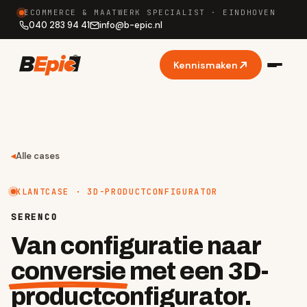
ECOMMERCE & MAATWERK SPECIALIST · EINDHOVEN
040 283 94 41
info
@
b-epic.nl
Kennismaken
◂
Alle cases
KLANTCASE · 3D-PRODUCTCONFIGURATOR
SERENCO
Van configuratie naar
conversie
met een 3D-
productconfigurator.