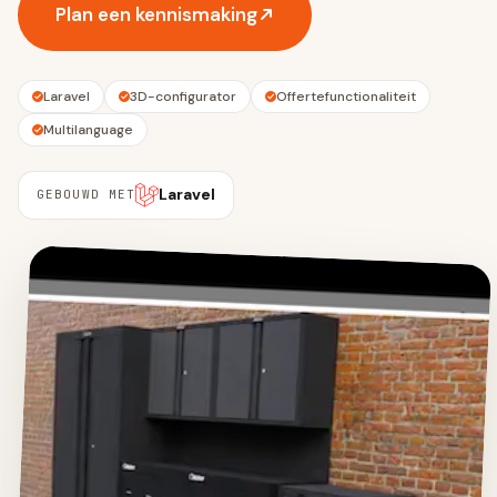
Plan een kennismaking
Laravel
3D-configurator
Offertefunctionaliteit
Multilanguage
Laravel
GEBOUWD MET