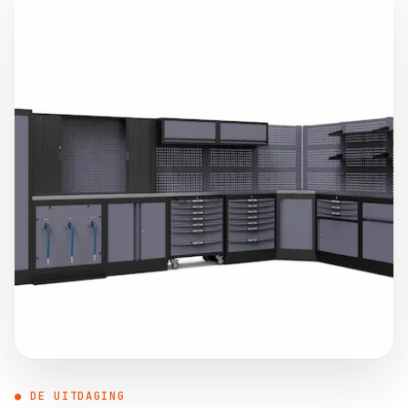
● DE UITDAGING