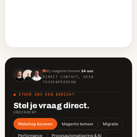
Wij reageren binnen
24 uur.
DIRECT CONTACT, GEEN
TUSSENPERSOON
● STUUR ONS EEN BERICHT
Stel je vraag direct.
ONDERWERP
Webshop bouwen
Magento beheer
Migratie
Performance
Procesautomatisering & AI