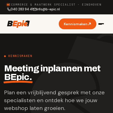
ECOMMERCE & MAATWERK SPECIALIST · EINDHOVEN
040 283 94 41
info
@
b-epic.nl
Kennismaken
● KENNISMAKEN
Meeting inplannen met
BEpic.
Plan een vrijblijvend gesprek met onze
specialisten en ontdek hoe we jouw
webshop laten groeien.