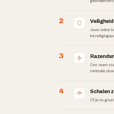
gebruikerserv
2
Veiligheid
Jouw online b
beveiligingsp
3
Razendsn
Ons team sta
minimale dow
4
Schalen 
Of je nu groe