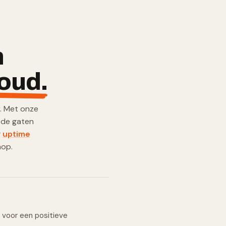
n
oud
.
r. Met onze
 de gaten
g
uptime
hop.
l voor een positieve