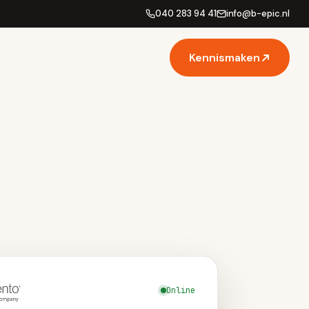
040 283 94 41
info
@
b-epic.nl
Kennismaken
Online