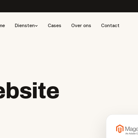
me
Diensten
Cases
Over ons
Contact
bsite