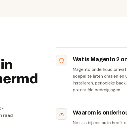
Wat is Magento 2 o
in
Magento onderhoud omvat 
hermd
soepel te laten draaien en
installeren, periodieke bac
potentiële bedreigingen.
o-
Waarom is onderhou
En raad
Net als bij een auto heef