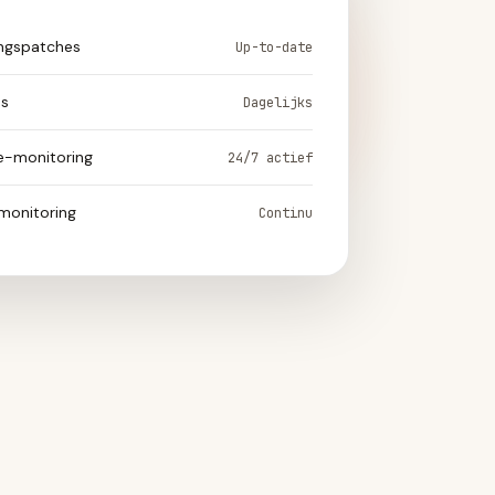
ingspatches
Up-to-date
ps
Dagelijks
ie-monitoring
24/7 actief
monitoring
Continu