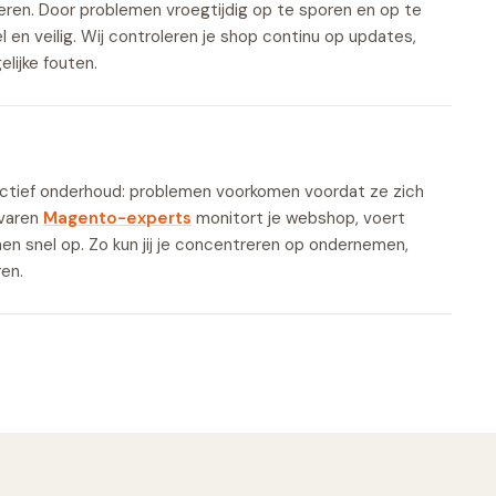
neren. Door problemen vroegtijdig op te sporen en op te
el en veilig. Wij controleren je shop continu op updates,
lijke fouten.
oactief onderhoud: problemen voorkomen voordat ze zich
rvaren
Magento-experts
monitort je webshop, voert
en snel op. Zo kun jij je concentreren op ondernemen,
ren.