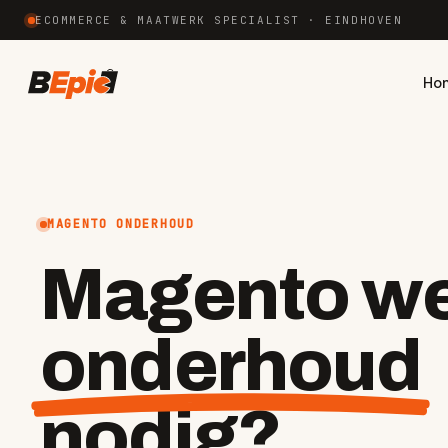
ECOMMERCE & MAATWERK SPECIALIST · EINDHOVEN
Ho
MAGENTO ONDERHOUD
Magento we
onderhoud
nodig?