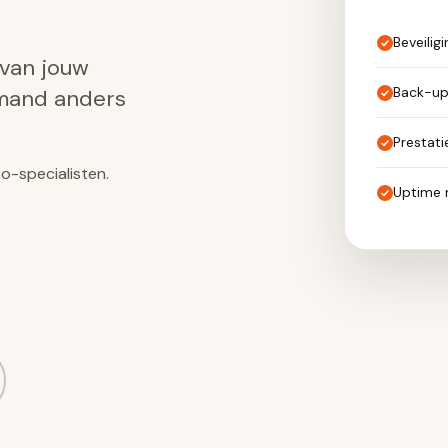
Beveilig
 van jouw
Back-u
emand anders
Prestat
o-specialisten.
Uptime 