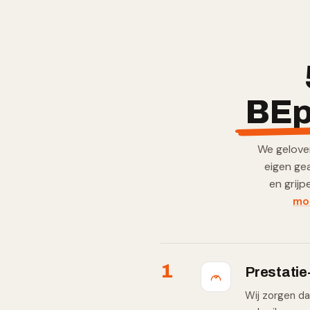
BEp
We geloven
eigen ge
en grijp
mo
1
Prestatie
Wij zorgen da