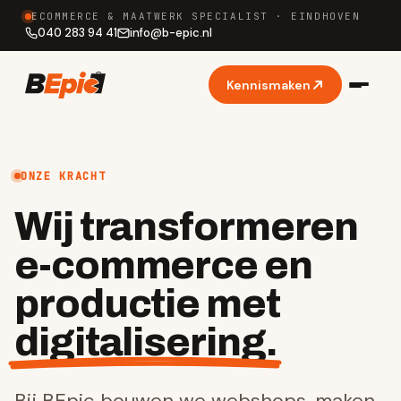
ECOMMERCE & MAATWERK SPECIALIST · EINDHOVEN
040 283 94 41
info
@
b-epic.nl
Kennismaken
ONZE KRACHT
Wij transformeren
e-commerce en
productie met
digitalisering.
Bij BEpic bouwen we webshops, maken