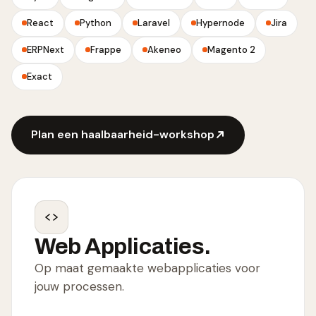
React
Python
Laravel
Hypernode
Jira
ERPNext
Frappe
Akeneo
Magento 2
Exact
Plan een haalbaarheid-workshop
Web Applicaties.
Op maat gemaakte webapplicaties voor
jouw processen.