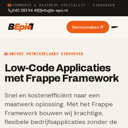
ECOMMERCE & MAATWERK SPECIALIST · EINDHOVEN
040 283 94 41
info
@
b-epic.nl
Kennismaken
LOWCODE ONTWIKKELAARS EINDHOVEN
Low-Code Applicaties
met Frappe Framework
Snel en kostenefficiënt naar een
maatwerk oplossing. Met het Frappe
Framework bouwen wij krachtige,
flexibele bedrijfsapplicaties zonder de