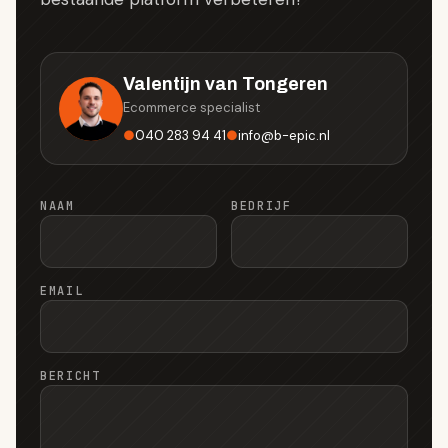
Valentijn van Tongeren
Ecommerce specialist
●
040 283 94 41
●
info
@
b-epic.nl
NAAM
BEDRIJF
EMAIL
BERICHT