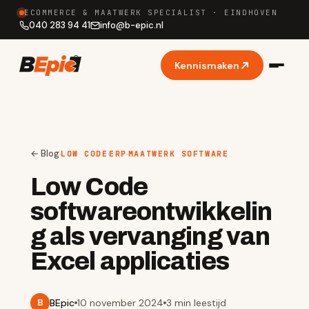
ECOMMERCE & MAATWERK SPECIALIST · EINDHOVEN
040 283 94 41
info
@
b-epic.nl
Kennismaken
← Blog
·
·
·
LOW CODE
ERP
MAATWERK SOFTWARE
Low Code
softwareontwikkelin
g als vervanging van
Excel applicaties
BEpic
10 november 2024
3 min
leestijd
B