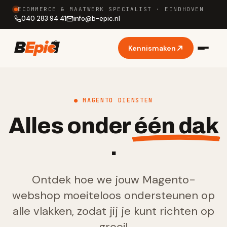
ECOMMERCE & MAATWERK SPECIALIST · EINDHOVEN
040 283 94 41
info
@
b-epic.nl
Kennismaken
● MAGENTO DIENSTEN
Alles onder
één dak
.
Ontdek hoe we jouw Magento-
webshop moeiteloos ondersteunen op
alle vlakken, zodat jij je kunt richten op
groei!