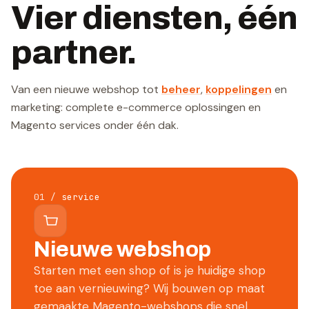
Vier diensten, één
partner.
Van een nieuwe webshop tot
beheer
,
koppelingen
en
marketing: complete e-commerce oplossingen en
Magento services onder één dak.
01
/
service
Nieuwe webshop
Starten met een shop of is je huidige shop
toe aan vernieuwing? Wij bouwen op maat
gemaakte Magento-webshops die snel,