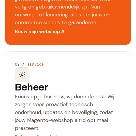
veilig en gebruiksvriendelijk zijn. Van
ontwerp tot lancering: alles om jouw e-
commerce succes te garanderen.
Bouw mijn webshop
02
/
service
Beheer
Focus op je business, wij doen de rest. Wij
zorgen voor proactief technisch
onderhoud, updates en beveiliging, zodat
jouw Magento-webshop altijd optimaal
presteert.