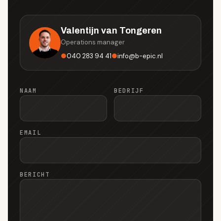
Valentijn van Tongeren
Operations manager
●
040 283 94 41
●
info
@
b-epic.nl
NAAM
BEDRIJF
EMAIL
BERICHT