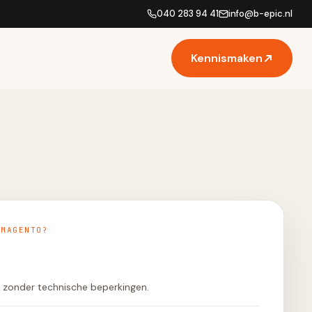
040 283 94 41
info
@
b-epic.nl
Kennismaken
 MAGENTO?
f zonder technische beperkingen.