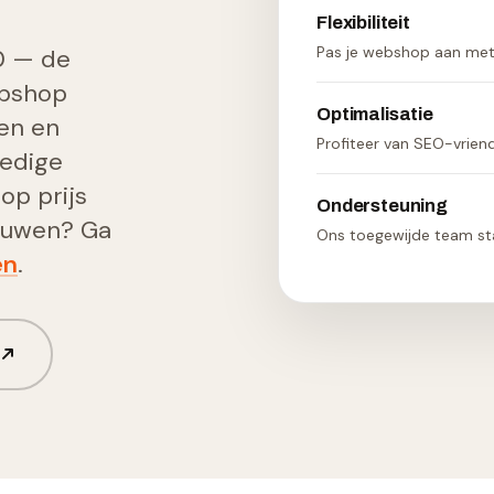
Flexibiliteit
Pas je webshop aan met 
0 — de
ebshop
Optimalisatie
gen en
Profiteer van SEO-vriend
ledige
p prijs
Ondersteuning
bouwen? Ga
Ons toegewijde team staa
en
.