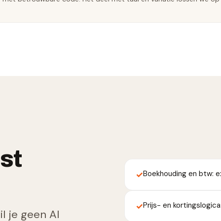
st
Boekhouding en btw: ex
✓
Prijs- en kortingslogic
✓
l je geen AI