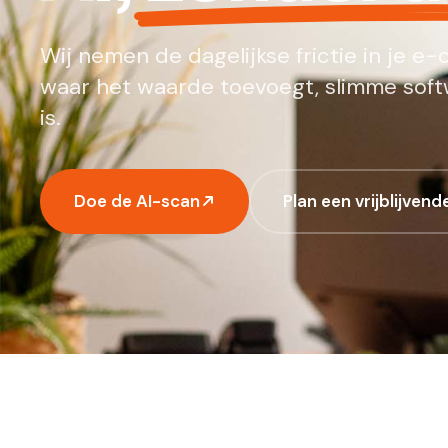
Wij nemen de dagelijkse frictie in je 
waar het waarde toevoegt, slimme soft
is.
Doe de AI-scan
Plan een vrijblijven