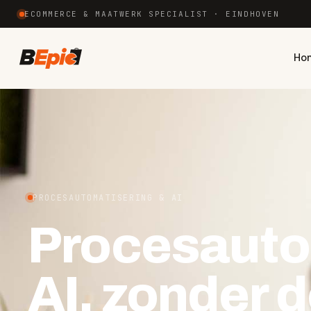
ECOMMERCE & MAATWERK SPECIALIST · EINDHOVEN
Ho
PROCESAUTOMATISERING & AI
Procesauto
AI,
zonder d