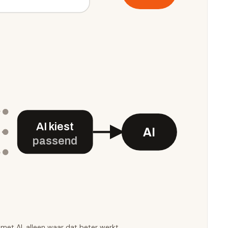
AI kiest
AI
passend
et AI, alleen waar dat beter werkt.