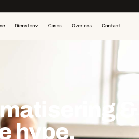
me
Diensten
Cases
Over ons
Contact
matisering &
e hype.