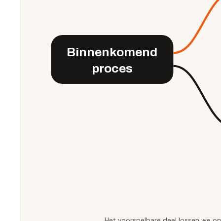
Binnenkomend
proces
Het voorspelbare deel lossen we op