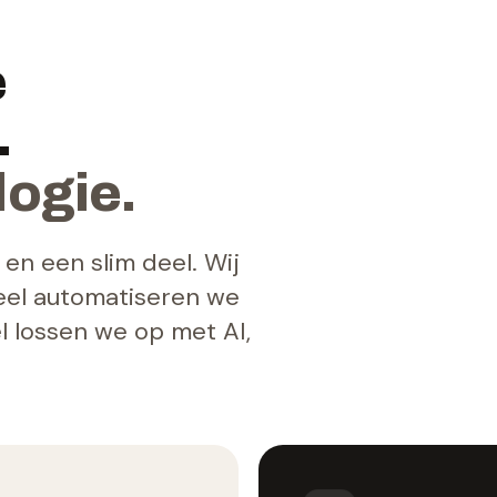
e
.
logie.
en een slim deel. Wij
deel automatiseren we
 lossen we op met AI,