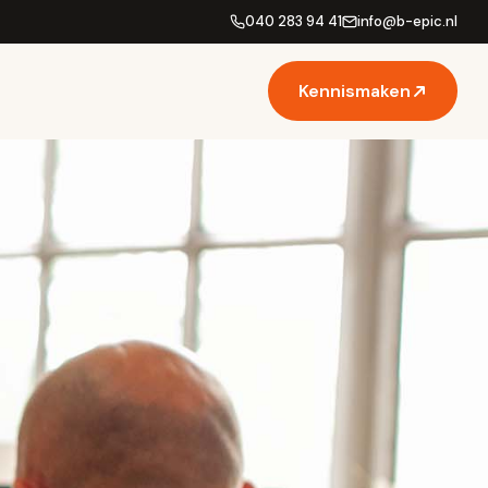
040 283 94 41
info
@
b-epic.nl
Kennismaken