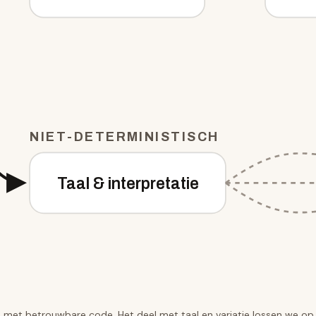
NIET-DETERMINISTISCH
Taal & interpretatie
 met betrouwbare code. Het deel met taal en variatie lossen we op m