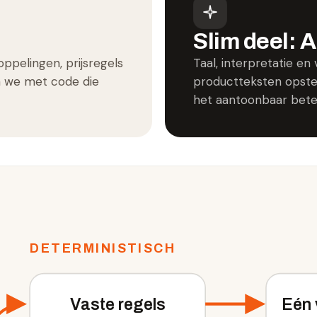
.
Slim deel: A
oppelingen, prijsregels
Taal, interpretatie en
n we met code die
productteksten opstel
het aantoonbaar beter
DETERMINISTISCH
Vaste regels
Eén 