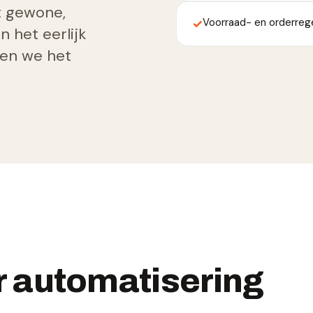
t gewone,
Voorraad- en orderrege
✓
 het eerlijk
uden we het
r automatisering