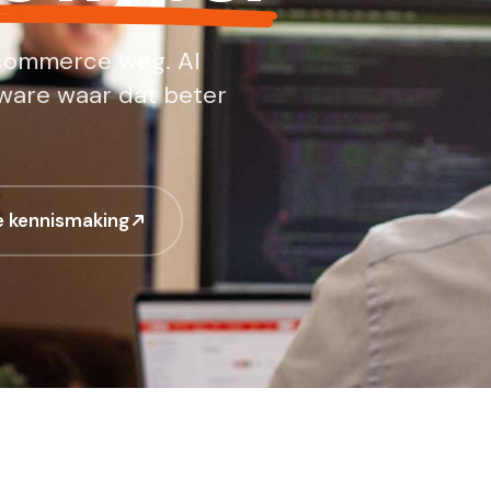
e-commerce weg. AI
ware waar dat beter
de kennismaking