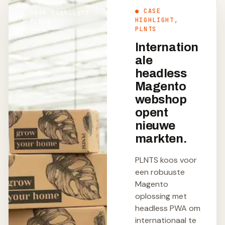
● CASE
Case highlight ·
HIGHLIGHT,
PLNTS
PLNTS
Internation
ale
headless
Magento
webshop
opent
nieuwe
markten.
PLNTS koos voor
een robuuste
Magento
oplossing met
headless PWA om
internationaal te