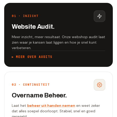
01
·
INZICHT
Website Audit.
Meer inzicht, meer resultaat. Onze webshop audit laat
zien waar je kansen laat liggen en hoe je snel kunt
verbeteren.
▸
MEER OVER AUDITS
02
·
CONTINUITEIT
Overname Beheer.
Laat het
beheer uit handen nemen
en weet zeker
dat alles soepel doorloopt. Stabiel, snel en goed
geregeld.