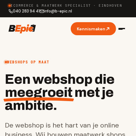
ECOMMERCE & MAATWERK SPECIALIST · EINDHOVEN
040 283 94 41
info
@
b-epic.nl
Kennismaken
WEBSHOPS OP MAAT
Een webshop die
meegroeit
met je
ambitie.
De webshop is het hart van je online
business. Wij bouwen maatwerk shops