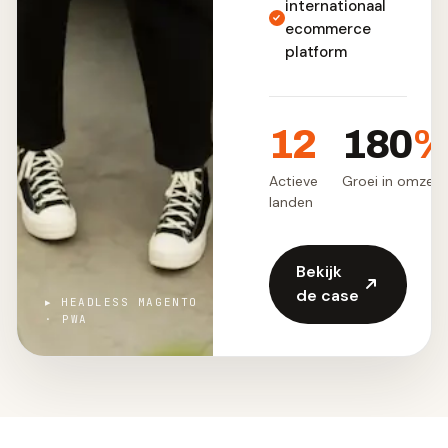
internationaal
ecommerce
platform
12
180
Actieve
Groei in omzet
landen
Bekijk
de case
▸ HEADLESS MAGENTO
· PWA