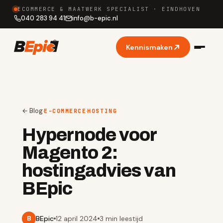
ECOMMERCE & MAATWERK SPECIALIST · EINDHOVEN
040 283 94 41
info
@
b-epic.nl
Kennismaken
← Blog
·
·
E-COMMERCE
HOSTING
Hypernode voor
Magento 2:
hostingadvies van
BEpic
BEpic
12 april 2024
3 min
leestijd
B