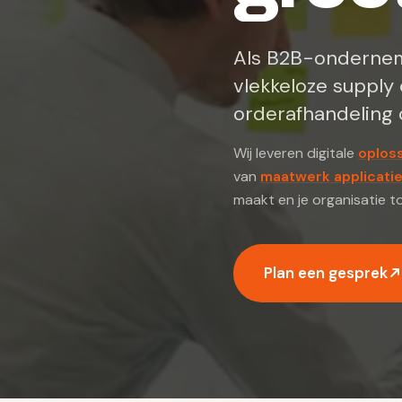
Als B2B-ondernem
vlekkeloze supply 
orderafhandeling c
Wij leveren digitale
oplos
van
maatwerk applicati
maakt en je organisatie 
Plan een gesprek