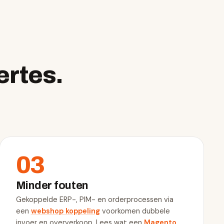
ertes.
03
Minder fouten
Gekoppelde ERP-, PIM- en orderprocessen via
een
webshop koppeling
voorkomen dubbele
invoer en oververkoop. Lees wat een
Magento