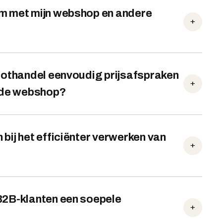
em met mijn webshop en andere
+
roothandel eenvoudig prijsafspraken
+
n de webshop?
bij het efficiënter verwerken van
+
B2B-klanten een soepele
+