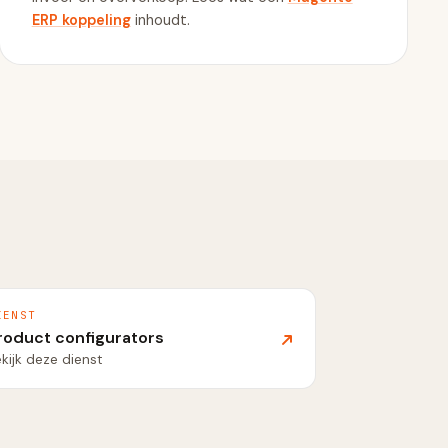
ERP koppeling
inhoudt.
IENST
roduct configurators
kijk deze dienst