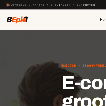
ECOMMERCE & MAATWERK SPECIALIST · EINDHOVEN
Ho
SECTOR · GROOTHANDE
E-co
groo