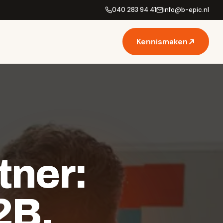
040 283 94 41
info
@
b-epic.nl
Kennismaken
tner:
2B
.