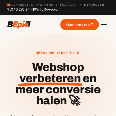
ECOMMERCE & MAATWERK SPECIALIST · EINDHOVEN
040 283 94 41
info
@
b-epic.nl
Kennismaken
WEBSHOP VERBETEREN
Webshop
verbeteren
en
meer conversie
halen 🚀