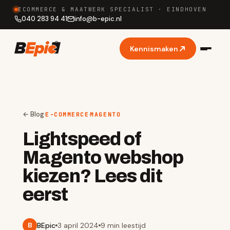
ECOMMERCE & MAATWERK SPECIALIST · EINDHOVEN
040 283 94 41
info
@
b-epic.nl
Kennismaken
← Blog
·
·
E-COMMERCE
MAGENTO
Lightspeed of
Magento webshop
kiezen? Lees dit
eerst
BEpic
3 april 2024
9 min
leestijd
B