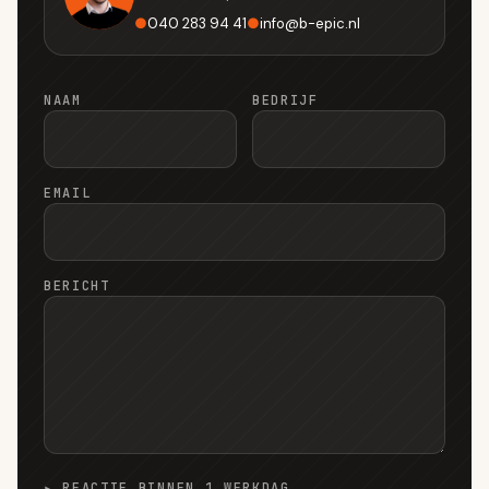
●
040 283 94 41
●
info
@
b-epic.nl
NAAM
BEDRIJF
EMAIL
BERICHT
▸ REACTIE BINNEN 1 WERKDAG