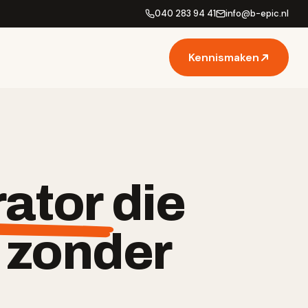
040 283 94 41
info
@
b-epic.nl
Kennismaken
rator
die
 zonder