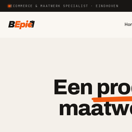
ECOMMERCE & MAATWERK SPECIALIST · EINDHOVEN
Ho
Een
pro
maatwe