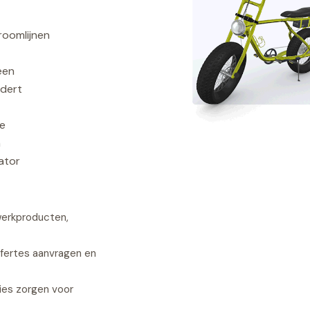
roomlijnen
een
ndert
de
n
ator
werkproducten,
ffertes aanvragen en
ties zorgen voor