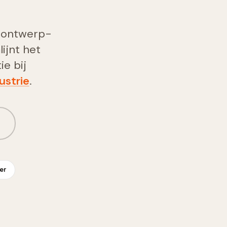
t ontwerp-
ijnt het
e bij
ustrie
.
er