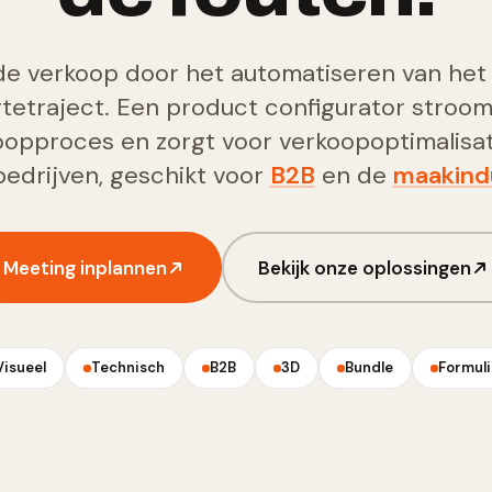
e verkoop door het automatiseren van he
rtetraject. Een product configurator strooml
oopproces en zorgt voor verkoopoptimalisati
edrijven, geschikt voor
B2B
en de
maakind
Meeting inplannen
Bekijk onze oplossingen
Visueel
Technisch
B2B
3D
Bundle
Formuli