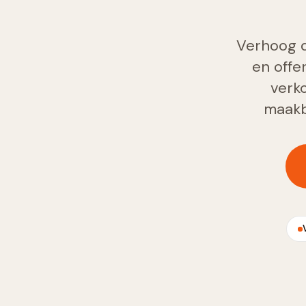
Verhoog d
en offe
verk
maakb