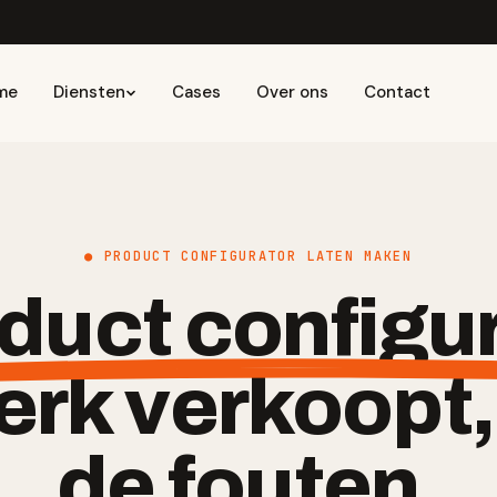
me
Diensten
Cases
Over ons
Contact
● PRODUCT CONFIGURATOR LATEN MAKEN
duct configu
rk verkoopt,
de fouten.