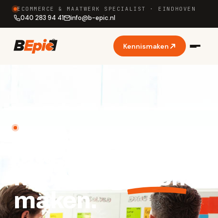
ECOMMERCE & MAATWERK SPECIALIST · EINDHOVEN
040 283 94 41
info
@
b-epic.nl
Kennismaken
MAGENTO KOPPELINGEN VOOR JE WEBSHOP
Magento
koppeling
laten
maken.