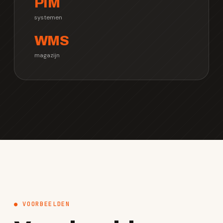
PIM
systemen
WMS
magazijn
● VOORBEELDEN