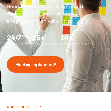
Neem contact met ons op voor de
mogelijkheden. Wij realiseren elke
integratie snel en vakkundig.
24/7
25+
14+
CONTINUÏTEIT
JAAR ERVARING
INTEGRATIE TOOLS
Meeting inplannen
● HERKEN JE DIT?