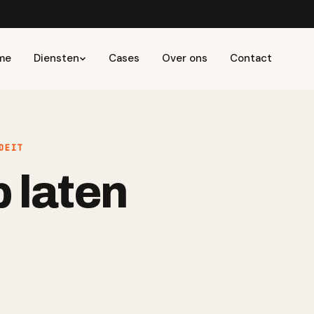
me
Diensten
Cases
Over ons
Contact
OEIT
 laten