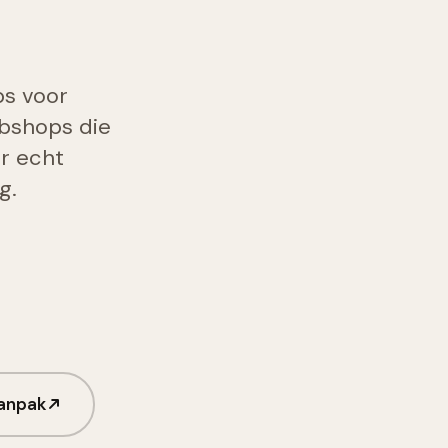
s voor
bshops die
r echt
g.
aanpak