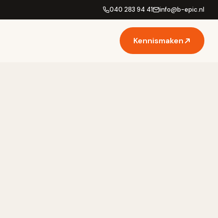
040 283 94 41
info
@
b-epic.nl
Kennismaken