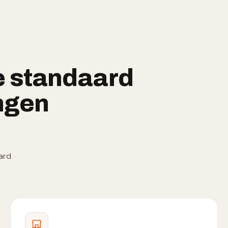
e standaard
ngen
ard