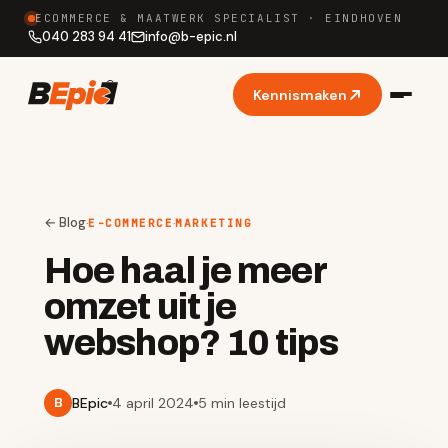
ECOMMERCE & MAATWERK SPECIALIST · EINDHOVEN
040 283 94 41
info
@
b-epic.nl
Kennismaken
← Blog
·
·
E-COMMERCE
MARKETING
Hoe haal je meer
omzet uit je
webshop? 10 tips
BEpic
4 april 2024
5 min
leestijd
B