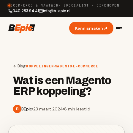
ECOMMERCE & MAATWERK SPECIALIST · EINDHOVEN
040 283 94 41
info
@
b-epic.nl
Kennismaken
← Blog
·
·
·
KOPPELINGEN
MAGENTO
E-COMMERCE
Wat is een Magento
ERP koppeling?
BEpic
23 maart 2024
8 min
leestijd
B