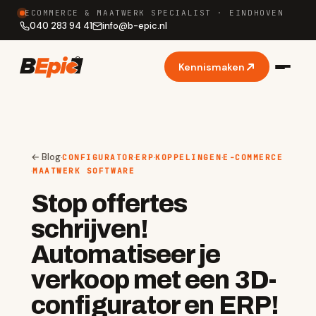
ECOMMERCE & MAATWERK SPECIALIST · EINDHOVEN
040 283 94 41
info
@
b-epic.nl
Kennismaken
← Blog
·
·
·
·
CONFIGURATOR
ERP
KOPPELINGEN
E-COMMERCE
·
MAATWERK SOFTWARE
Stop offertes
schrijven!
Automatiseer je
verkoop met een 3D-
configurator en ERP!