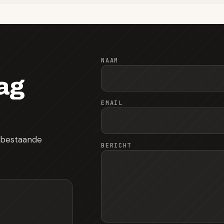
NAAM
ag
EMAIL
e bestaande
BERICHT