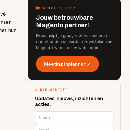
MAGENTO PARTNER
ivé
Jouw betrouwbare
ensen
Magento partner!
met hun
BEpic helpt je graag met het beheren,
onderhouden en verder ontwikkelen van
Magento websites en webshops.
Meeting inplannen
● NIEUWSBRIEF
Updates, nieuws, inzichten en
acties.