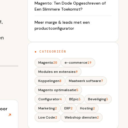
Magento: Ten Dode Opgeschreven of
Een Slimmere Toekomst?
t,
Meer marge & leads met een
productconfigurator
en
● CATEGORIEËN
Magento
e-commerce
20
19
Modules en extensies
9
Koppelingen
Maatwerk software
8
7
Magento optimalisatie
5
Configurator
BEpic
Beveiliging
4
3
3
voor
Marketing
ERP
Hosting
2
2
2
↗
Low Code
Webshop diensten
2
2