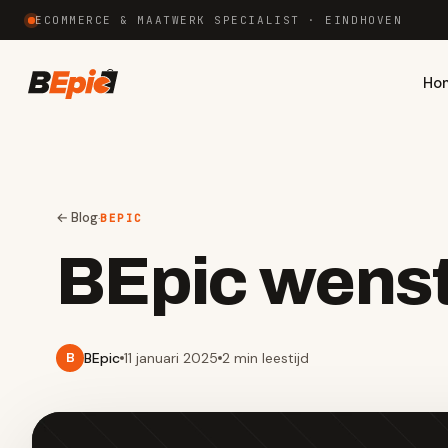
ECOMMERCE & MAATWERK SPECIALIST · EINDHOVEN
Ho
← Blog
·
BEPIC
BEpic wenst 
BEpic
11 januari 2025
2 min
leestijd
B