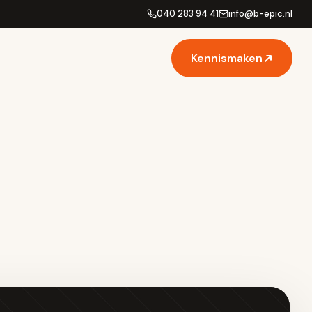
040 283 94 41
info
@
b-epic.nl
Kennismaken