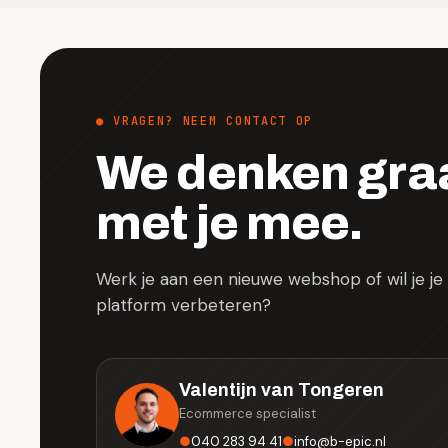
● VRAGEN? NEEM CONTACT OP
We denken gra
met je mee.
Werk je aan een nieuwe webshop of wil je j
platform verbeteren?
Valentijn van Tongeren
Ecommerce specialist
●
040 283 94 41
●
info
@
b-epic.nl