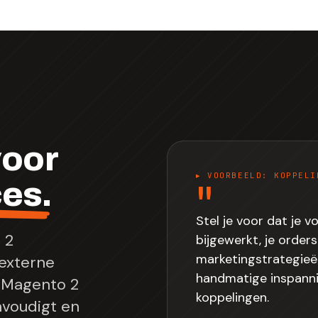
voor
▸ VOORBEELD: KOPPELI
ces
.
"
Stel je voor dat je
 2
bijgewerkt, je order
marketingstrategieë
externe
handmatige inspanni
e Magento 2
koppelingen.
voudigt en