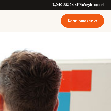
040 283 94 41
info
@
b-epic.nl
Kennismaken