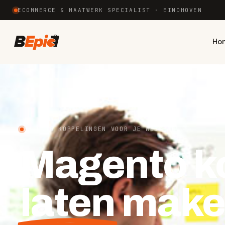
ECOMMERCE & MAATWERK SPECIALIST · EINDHOVEN
Ho
MAGENTO KOPPELINGEN VOOR JE WEBSHOP
Magento k
laten
make