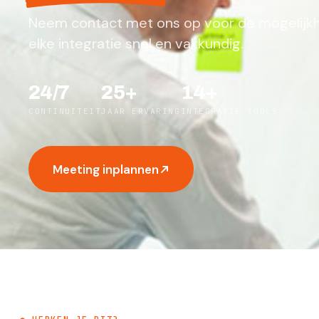
Neem contact met ons op voor de mogelijkhe
elke integratie snel en vakkundig.
24/7
25+
14+
CONTINUÏTEIT
JAAR ERVARING
INTEGRATIE TOOLS
Meeting inplannen