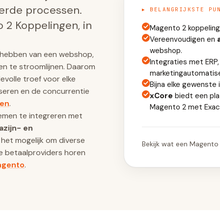
erde processen.
▸ BELANGRIJKSTE PU
 2 Koppelingen, in
Magento 2 koppeling
Vereenvoudigen en
webshop.
et hebben van een webshop,
Integraties met ERP,
en te stroomlijnen. Daarom
marketingautomatis
volle troef voor elke
Bijna elke gewenste 
iseren en de concurrentie
xCore
biedt een pl
ten
.
Magento 2 met Exact
emen te integreren met
zijn- en
het mogelijk om diverse
Bekijk wat een Magento
e betaalproviders horen
agento
.