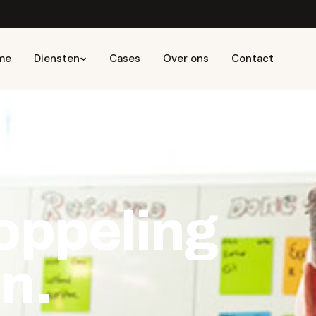
me
Diensten
Cases
Over ons
Contact
oppeling
n.