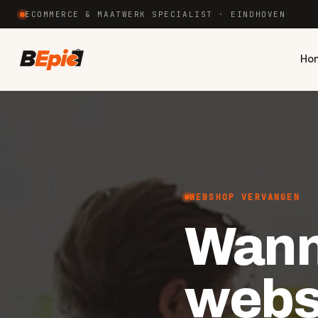
ECOMMERCE & MAATWERK SPECIALIST · EINDHOVEN
Ho
WEBSHOP VERVANGEN
Wann
web