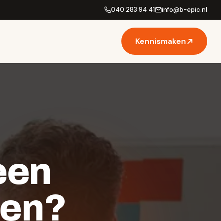
040 283 94 41
info
@
b-epic.nl
Kennismaken
een
gen
?