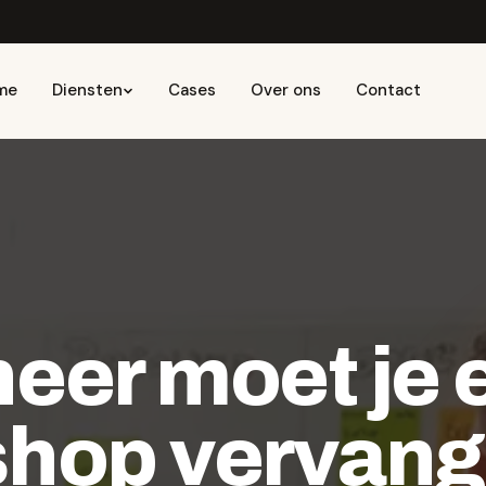
me
Diensten
Cases
Over ons
Contact
eer moet je 
shop
vervan