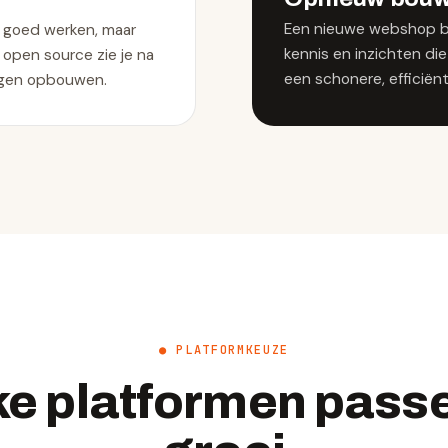
Een nieuwe webshop b
n goed werken, maar
kennis en inzichten di
 open source zie je na
een schonere, efficië
ingen opbouwen.
● PLATFORMKEUZE
e platformen passe