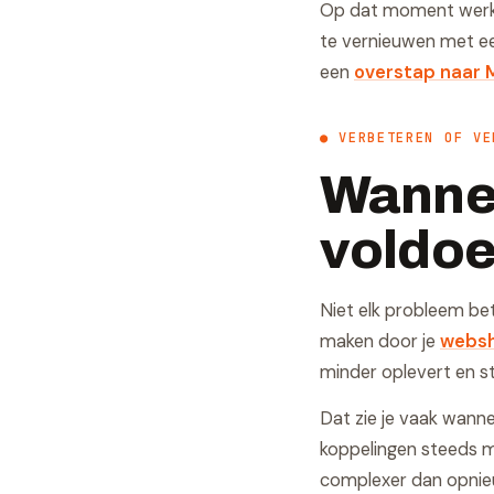
Op dat moment werk j
te vernieuwen met een
een
overstap naar 
● VERBETEREN OF VE
Wannee
voldoe
Niet elk probleem be
maken door je
websh
minder oplevert en s
Dat zie je vaak wanne
koppelingen steeds mo
complexer dan opnie