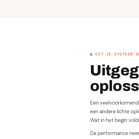
● UIT JE SYSTEEM G
Uitgegr
oploss
Een veelvoorkomende 
een andere lichte op
Wat in het begin vold
De performance neemt