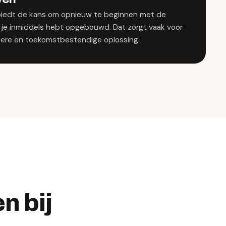
iedt de kans om opnieuw te beginnen met de
e je inmiddels hebt opgebouwd. Dat zorgt vaak voor
ntere en toekomstbestendige oplossing.
n bij