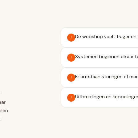
De webshop voelt trager en 
!
Systemen beginnen elkaar t
!
Er ontstaan storingen of m
!
r
Uitbreidingen en koppelinge
!
aar
alen
.