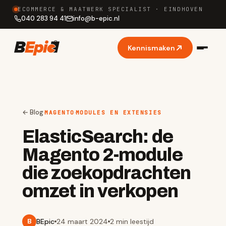
ECOMMERCE & MAATWERK SPECIALIST · EINDHOVEN
040 283 94 41
info
@
b-epic.nl
Kennismaken
← Blog
·
·
MAGENTO
MODULES EN EXTENSIES
ElasticSearch: de
Magento 2-module
die zoekopdrachten
omzet in verkopen
BEpic
24 maart 2024
2 min
leestijd
B